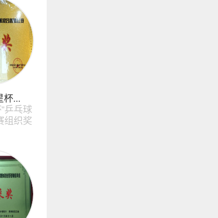
杯...
杯”乒乓球
赛组织奖